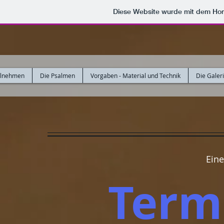
Diese Website wurde mit dem H
eilnehmen
Die Psalmen
Vorgaben - Material und Technik
Die Galer
Eine
Term